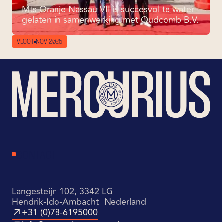
Mts Oranje Nassau VII is succesvol te water
gelaten in samenwerking met Oudcomb B.V.
VLOOT
NOV 2025
CONTACT
Langesteijn 102, 3342 LG
Hendrik-Ido-Ambacht Nederland
+31 (0)78-6195000