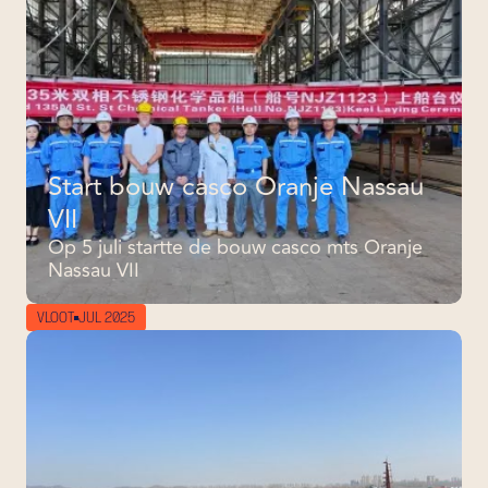
Start bouw casco Oranje Nassau
VII
Op 5 juli startte de bouw casco mts Oranje
Nassau VII
VLOOT
JUL 2025