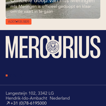
Officiele doop van mts Meringen
mts Meringen is officieel gedoopt en klaar
om de vaart in te gaan
VLOOT
FEB 2026
CONTACT
Langesteijn 102, 3342 LG
Hendrik-Ido-Ambacht Nederland
+31 (0)78-6195000