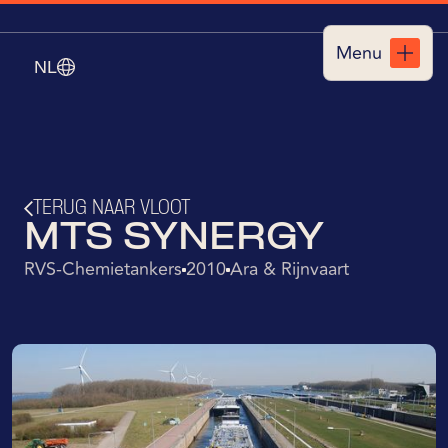
Menu
NL
Sluiten
TERUG NAAR VLOOT
MTS SYNERGY
RVS-Chemietankers
2010
Ara & Rijnvaart