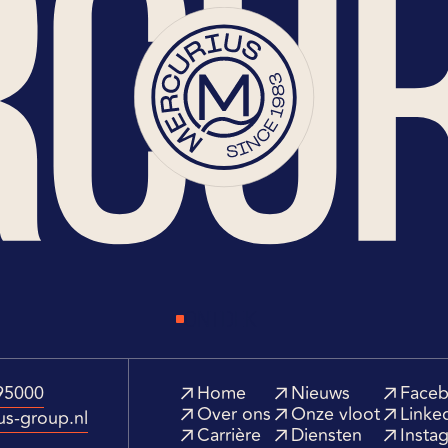
ONTDEK
95000
Home
Nieuws
Face
Over ons
Onze vloot
Linke
us-group.nl
Carrière
Diensten
Insta