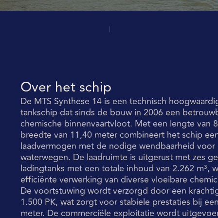
Over het schip
De MTS Synthese 14 is een technisch hoogwaardig 
tankschip dat sinds de bouw in 2006 een betrouwba
chemische binnenvaartvloot. Met een lengte van 
breedte van 11,40 meter combineert het schip een 
laadvermogen met de nodige wendbaarheid voor
waterwegen. De laadruimte is uitgerust met zes g
ladingtanks met een totale inhoud van 2.262 m³, w
efficiënte verwerking van diverse vloeibare chemic
De voortstuwing wordt verzorgd door een kracht
1.500 PK, wat zorgt voor stabiele prestaties bij e
meter. De commerciële exploitatie wordt uitgevo