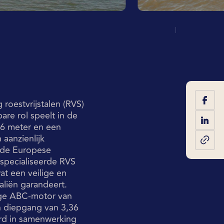
roestvrijstalen (RVS)
re rol speelt in de
86 meter en een
aanzienlijk
 de Europese
especialiseerde RVS
at een veilige en
aliën garandeert.
ige ABC-motor van
en diepgang van 3,36
erd in samenwerking