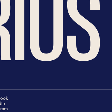
book
dIn
gram