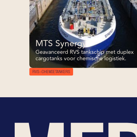
MTS Synergy
Geavanceerd RVS tankschip met duplex
cargotanks voor chemische logistiek.
RVS-CHEMIETANKERS