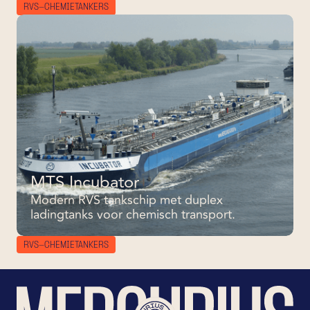
RVS-CHEMIETANKERS
MTS Incubator
Modern RVS tankschip met duplex
ladingtanks voor chemisch transport.
RVS-CHEMIETANKERS